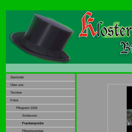
Startseite
Über uns
Termine
Fotos
Pfingsten 2026
Schiessen
Frackanprobe
Pfingstsonntag