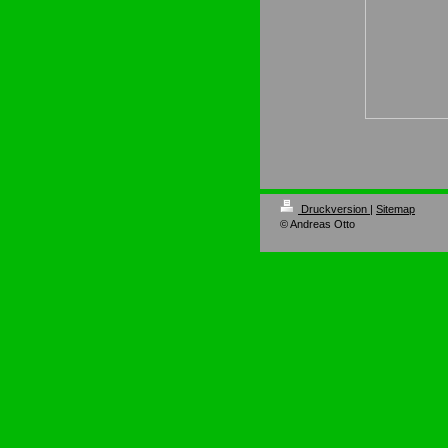
Druckversion
|
Sitemap
© Andreas Otto