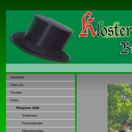
Startseite
Über uns
Termine
Fotos
Pfingsten 2026
Schiessen
Frackanprobe
Pfingstsonntag