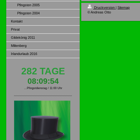
Pfingsten 2005
Druckversion
|
Sitemap
© Andreas Otto
Pfingsten 2004
Kontakt
Privat
Gildekönig 2011
Miltenberg
Irlandurlaub 2016
282 TAGE
08:09:54
...Pfingstdienstag / 11:00 Uhr