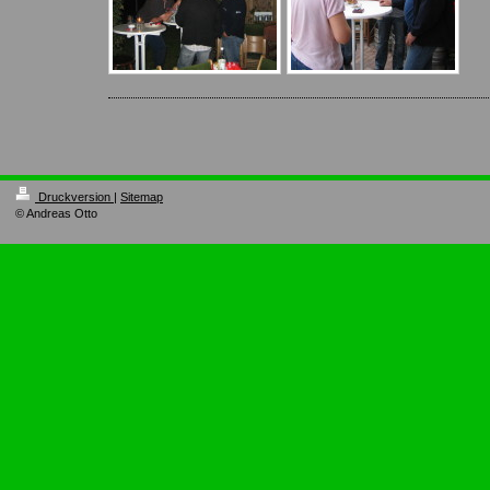
Druckversion
|
Sitemap
© Andreas Otto